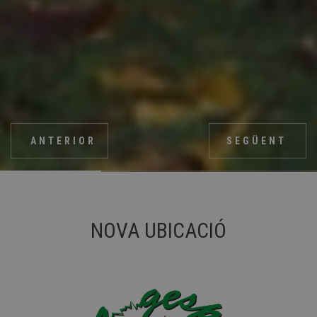
ANTERIOR
SEGÜENT
Slide 2 of 4.
NOVA UBICACIÓ