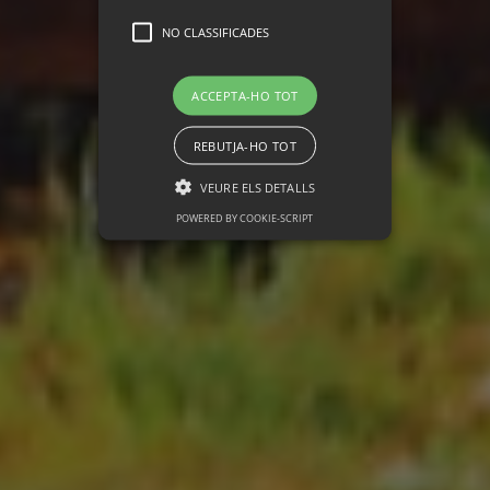
NO CLASSIFICADES
ACCEPTA-HO TOT
REBUTJA-HO TOT
VEURE ELS DETALLS
POWERED BY COOKIE-SCRIPT
Rendiment
No classificades
Les galetes de rendiment s’utilitzen per
veure com els visitants fan servir el lloc
web, per exemple: galetes d’anàlisi.
Aquestes galetes no es poden utilitzar
per identificar directament un
determinat visitant.
Nom
Domini
Caducitat
Descripció
_ga
.lagespa.com
2 anys
Aquest nom
de galeta