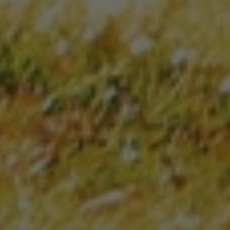
campanyes
dels informes
d'anàlisi de
llocs.
Nom
Domini
Caducitat
Descripció
_ga_9N7YD4ET47
.lagespa.com
2 anys