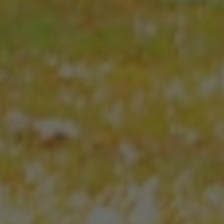
s’associa amb
Google
Universal
Analytics, que
és una
actualització
significativa
del servei
d’anàlisi més
utilitzat de
Google.
Aquesta
cookie
s’utilitza per
distingir
usuaris únics
assignant un
número
generat
aleatòriament
com a
identificador
de client.
S'inclou a
cada
sol·licitud de
pàgina d'un
lloc i s'utilitza
per calcular
les dades de
visitants,
sessions i